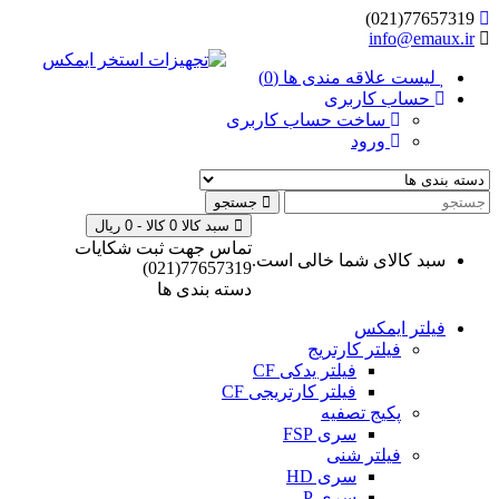
77657319(021)
info@emaux.ir
لیست علاقه مندی ها (0)
حساب کاربری
ساخت حساب کاربری
ورود
جستجو
سبد کالا
0 کالا - 0 ریال
تماس جهت ثبت شکایات
سبد کالای شما خالی است.
77657319(021)
دسته بندی ها
فیلتر ایمکس
فیلتر کارتریج
فیلتر یدکی CF
فیلتر کارتریجی CF
پکیج تصفیه
سری FSP
فیلتر شنی
سری HD
سری P