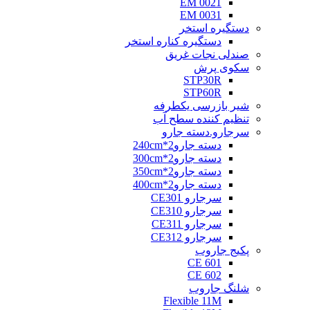
EM 0021
EM 0031
دستگیره استخر
دستگیره کناره استخر
صندلی نجات غریق
سکوی پرش
STP30R
STP60R
شیر بازرسی یکطرفه
تنظیم کننده سطح آب
سرجارو.دسته جارو
دسته جارو2*240cm
دسته جارو2*300cm
دسته جارو2*350cm
دسته جارو2*400cm
سرجارو CE301
سرجارو CE310
سرجارو CE311
سرجارو CE312
پکیج جاروب
CE 601
CE 602
شلنگ جاروب
Flexible 11M