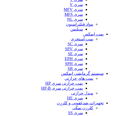
سری V
سری MFV
سری MFS
سری NL
مواد فیلتراسیون
سیلیس
پمپ ایمکس
پمپ استخری
سری SC
سری SPV
سری SE
سری EPH
سری SPH
سری SB
سیستم گرمایشی ایمکس
پمپ های حرارتی
پمپ حرارتی سری HP
پمپ حرارتی سری HP-B
مبدل حرارتی
سری HE
تجهیزات ضدعفونی و کلرزن
کلرزن نمکی
سری SS