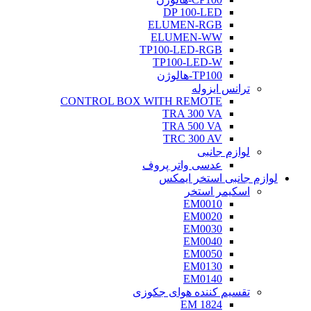
DP 100-LED
ELUMEN-RGB
ELUMEN-WW
TP100-LED-RGB
TP100-LED-W
TP100-هالوژن
ترانس ایزوله
CONTROL BOX WITH REMOTE
TRA 300 VA
TRA 500 VA
TRC 300 AV
لوازم جانبی
عدسی واتر پروف
لوازم جانبی استخر ایمکس
اسکیمر استخر
EM0010
EM0020
EM0030
EM0040
EM0050
EM0130
EM0140
تقسیم کننده هوای جکوزی
EM 1824