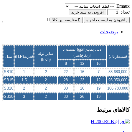
Emaux
تعداد
افزودن به سبد خرید
افزودن به لیست دلخواه
مقایسه این کالا
توضیحات
دبی پمپ(gpm) نسبت با
سایز لوله
ارتفاع(متر)
قیمت(ریال)
قدرت(H.P)
مدل
(Inch)
8
12
16
SB10
1
2
22
16
7
83,680,000
SB15
1.5
2
28
23
12
93,050,000
SB20
2
2
30
26
19
106,780,000
SB30
3
2
30
26
19
-
کالاهای مرتبط