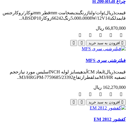
چراغ H 200-RGB
قیمت(ریال)وات/ولتاژرنگبندیضخامت mmقطر mmتوکار/روکارجنس
قابمدلکد5،000،0008W/12V14رنگ66242روکارABSDP10..
66,870,000 ریال
افزودن به سبد خرید
فیلترشنی سری MFS
قیمت(ریال)ابعاد CMآبدهیسایز لوله INCHسلیس مورد نیازحجم
تصفیه M3/HRمدلقطرارتفاعM3/HRGPM-7759685/23392..
162,270,000 ریال
افزودن به سبد خرید
کفشور EM 2812