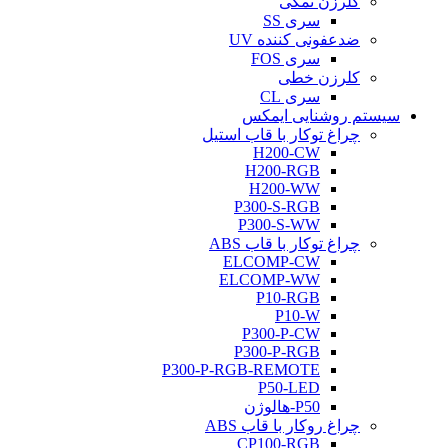
کلرزن نمکی
سری SS
ضدعفونی کننده UV
سری FOS
کلرزن خطی
سری CL
سیستم روشنایی ایمکس
چراغ توکار با قاب استیل
H200-CW
H200-RGB
H200-WW
P300-S-RGB
P300-S-WW
چراغ توکار با قاب ABS
ELCOMP-CW
ELCOMP-WW
P10-RGB
P10-W
P300-P-CW
P300-P-RGB
P300-P-RGB-REMOTE
P50-LED
P50-هالوژن
چراغ روکار با قاب ABS
CP100-RGB