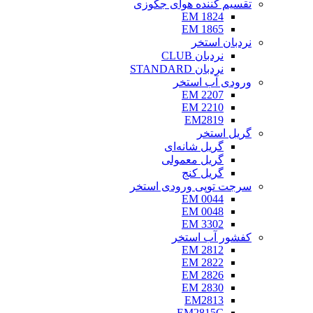
تقسیم کننده هوای جکوزی
EM 1824
EM 1865
نردبان استخر
نردبان CLUB
نردبان STANDARD
ورودی آب استخر
EM 2207
EM 2210
EM2819
گریل استخر
گریل شانه‌ای
گریل معمولی
گریل کنج
سرجت توپی ورودی استخر
EM 0044
EM 0048
EM 3302
کفشور آب استخر
EM 2812
EM 2822
EM 2826
EM 2830
EM2813
EM2815C