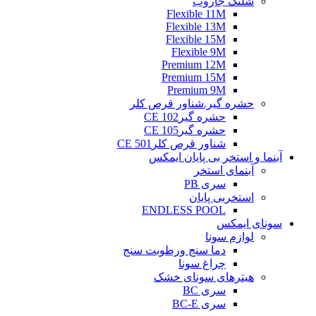
شلنگ جاروب
Flexible 11M
Flexible 13M
Flexible 15M
Flexible 9M
Premium 12M
Premium 15M
Premium 9M
حشره گیر.شناور قرص کلر
حشره گیرCE 102
حشره گیرCE 105
شناور قرص کلرCE 501
آبنما و استخر بی پایان ایمکس
آبنمای استخر
سری PB
استخربی پایان
ENDLESS POOL
سونای ایمکس
لوازم سونا
دما سنج ورطوبت سنج
چراغ سونا
هیترهای سونای خشک
سری BC
سری BC-E