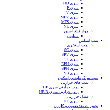
سری HD
سری P
سری V
سری MFV
سری MFS
سری NL
مواد فیلتراسیون
سیلیس
پمپ ایمکس
پمپ استخری
سری SC
سری SPV
سری SE
سری EPH
سری SPH
سری SB
سیستم گرمایشی ایمکس
پمپ های حرارتی
پمپ حرارتی سری HP
پمپ حرارتی سری HP-B
مبدل حرارتی
سری HE
تجهیزات ضدعفونی و کلرزن