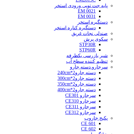
پایه جت توپی ورودی استخر
EM 0021
EM 0031
دستگیره استخر
دستگیره کناره استخر
صندلی نجات غریق
سکوی پرش
STP30R
STP60R
شیر بازرسی یکطرفه
تنظیم کننده سطح آب
سرجارو.دسته جارو
دسته جارو2*240cm
دسته جارو2*300cm
دسته جارو2*350cm
دسته جارو2*400cm
سرجارو CE301
سرجارو CE310
سرجارو CE311
سرجارو CE312
پکیج جاروب
CE 601
CE 602