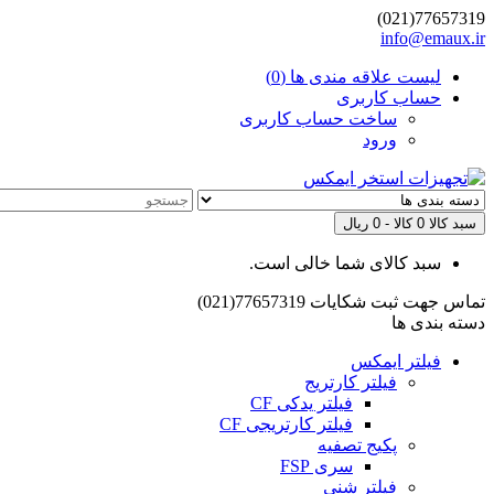
77657319(021)
info@emaux.ir
لیست علاقه مندی ها (0)
حساب کاربری
ساخت حساب کاربری
ورود
سبد کالا
0 کالا - 0 ریال
سبد کالای شما خالی است.
تماس جهت ثبت شکایات
77657319(021)
دسته بندی ها
فیلتر ایمکس
فیلتر کارتریج
فیلتر یدکی CF
فیلتر کارتریجی CF
پکیج تصفیه
سری FSP
فیلتر شنی