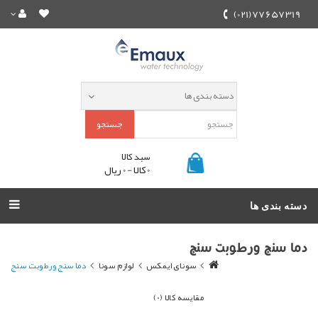
77657319(021)
جستجو
سبد کالا
0 کالا - 0 ریال
دسته بندی ها
دما سنج ورطوبت سنج
سونای ایمکس
لوازم سونا
دما سنج ورطوبت سنج
مقایسه کالا (0)