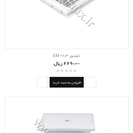
کفشور EM 2813
6,690,000 ریال
افزودن به سبد خرید