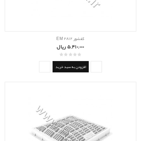
کفشور EM 2812
5,410,000 ریال
افزودن به سبد خرید