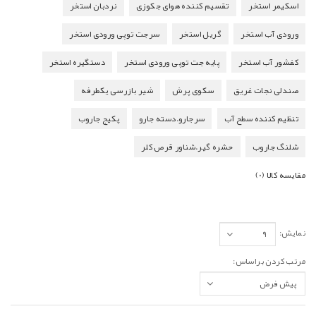
اسکیمر استخر
تقسیم کننده هوای جکوزی
نردبان استخر
ورودی آب استخر
گریل استخر
سرجت توپی ورودی استخر
کفشور آب استخر
پایه جت توپی ورودی استخر
دستگیره استخر
صندلی نجات غریق
سکوی پرش
شیر بازرسی یکطرفه
تنظیم کننده سطح آب
سرجارو.دسته جارو
پکیج جاروب
شلنگ جاروب
حشره گیر.شناور قرص کلر
مقایسه کالا (0)
نمایش:
مرتب کردن براساس: