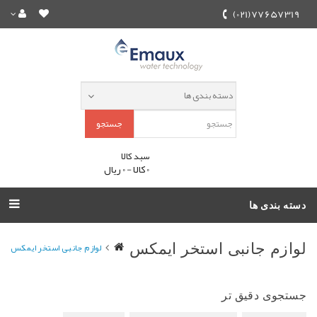
77657319(021)
جستجو
سبد کالا
0 کالا - 0 ریال
دسته بندی ها
لوازم جانبی استخر ایمکس
لوازم جانبی استخر ایمکس
جستجوی دقیق تر