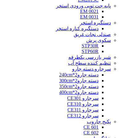
پایه جت توپی ورودی استخر
EM 0021
EM 0031
دستگیره استخر
دستگیره کناره استخر
صندلی نجات غریق
سکوی پرش
STP30R
STP60R
شیر بازرسی یکطرفه
تنظیم کننده سطح آب
سرجارو.دسته جارو
دسته جارو2*240cm
دسته جارو2*300cm
دسته جارو2*350cm
دسته جارو2*400cm
سرجارو CE301
سرجارو CE310
سرجارو CE311
سرجارو CE312
پکیج جاروب
CE 601
CE 602