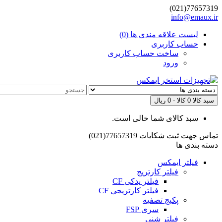
77657319(021)
info@emaux.ir
لیست علاقه مندی ها (0)
حساب کاربری
ساخت حساب کاربری
ورود
سبد کالا
0 کالا - 0 ریال
سبد کالای شما خالی است.
تماس جهت ثبت شکایات
77657319(021)
دسته بندی ها
فیلتر ایمکس
فیلتر کارتریج
فیلتر یدکی CF
فیلتر کارتریجی CF
پکیج تصفیه
سری FSP
فیلتر شنی