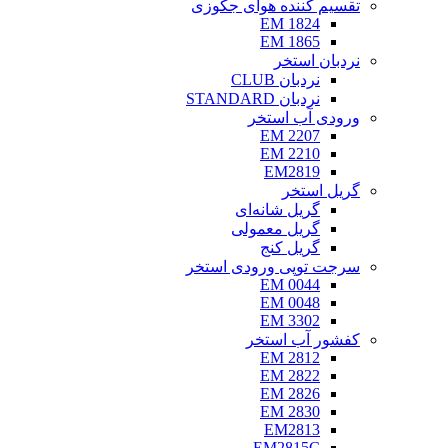
تقسیم کننده هوای جکوزی
EM 1824
EM 1865
نردبان استخر
نردبان CLUB
نردبان STANDARD
ورودی آب استخر
EM 2207
EM 2210
EM2819
گریل استخر
گریل شانه‌ای
گریل معمولی
گریل کنج
سرجت توپی ورودی استخر
EM 0044
EM 0048
EM 3302
کفشور آب استخر
EM 2812
EM 2822
EM 2826
EM 2830
EM2813
EM2815C