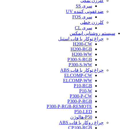
کلرزن نمکی
سری SS
ضدعفونی کننده UV
سری FOS
کلرزن خطی
سری CL
سیستم روشنایی ایمکس
چراغ توکار با قاب استیل
H200-CW
H200-RGB
H200-WW
P300-S-RGB
P300-S-WW
چراغ توکار با قاب ABS
ELCOMP-CW
ELCOMP-WW
P10-RGB
P10-W
P300-P-CW
P300-P-RGB
P300-P-RGB-REMOTE
P50-LED
P50-هالوژن
چراغ روکار با قاب ABS
CP100-RGB