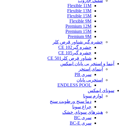
شلنگ جاروب
Flexible 11M
Flexible 13M
Flexible 15M
Flexible 9M
Premium 12M
Premium 15M
Premium 9M
حشره گیر.شناور قرص کلر
حشره گیرCE 102
حشره گیرCE 105
شناور قرص کلرCE 501
آبنما و استخر بی پایان ایمکس
آبنمای استخر
سری PB
استخربی پایان
ENDLESS POOL
سونای ایمکس
لوازم سونا
دما سنج ورطوبت سنج
چراغ سونا
هیترهای سونای خشک
سری BC
سری BC-E