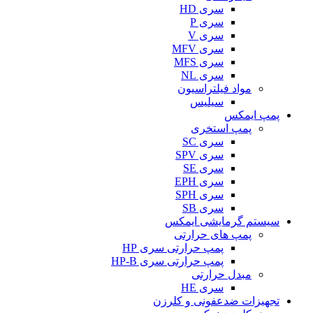
سری HD
سری P
سری V
سری MFV
سری MFS
سری NL
مواد فیلتراسیون
سیلیس
پمپ ایمکس
پمپ استخری
سری SC
سری SPV
سری SE
سری EPH
سری SPH
سری SB
سیستم گرمایشی ایمکس
پمپ های حرارتی
پمپ حرارتی سری HP
پمپ حرارتی سری HP-B
مبدل حرارتی
سری HE
تجهیزات ضدعفونی و کلرزن