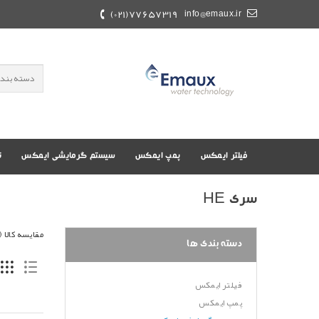
77657319(021)
info@emaux.ir
فیلتر ایمکس
پمپ ایمکس
سیستم گرمایشی ایمکس
ت
سری HE
مقایسه کالا (0)
دسته بندی ها
فیلتر ایمکس
پمپ ایمکس