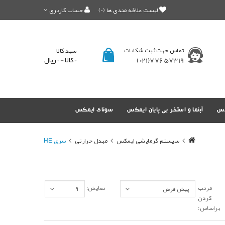
لیست علاقه مندی ها (0)
حساب کاربری
تماس جهت ثبت شکایات
سبد کالا
0 کالا - 0 ریال
77657319(021)
کس
آبنما و استخر بی پایان ایمکس
سونای ایمکس
سیستم گرمایشی ایمکس
مبدل حرارتی
سری HE
مرتب
نمایش:
کردن
براساس: