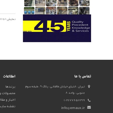
نمايش 1 تا 1 از 1 (1 صفحه)
تماس با ما
اطلاعات
برندها
تهران ، انتهای خیابان طالقانی ، پلاک 9 ، طبقه سوم
محصولات و
جنوبی ، واحد 8
اخبار و مقا
77657319(021)
نقشه سایت
info@emaux.ir