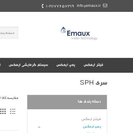
77657319(021)
info@emaux.ir
فیلتر ایمکس
پمپ ایمکس
سیستم گرمایشی ایمکس
ت
سری SPH
مقایسه کالا (0)
دسته بندی ها
فیلتر ایمکس
پمپ ایمکس