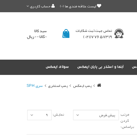
لیست علاقه مندی ها (0)
حساب کاربری
تماس جهت ثبت شکایات
سبد کالا
0 کالا - 0 ریال
77657319(021)
کس
آبنما و استخر بی پایان ایمکس
سونای ایمکس
پمپ ایمکس
پمپ استخری
سری SPH
مرتب
نمایش:
کردن
براساس: