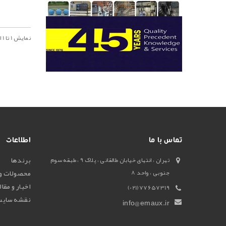
نمايش 1 تا 1 از 1 (1 صفحه)
تماس با ما
اطلاعات
برندها
تهران ، انتهای خیابان طالقانی ، پلاک 9 ، طبقه سوم
محصولات و
جنوبی ، واحد 8
اخبار و مقا
77657319(021)
نقشه سایت
info@emaux.ir