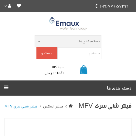
77657319(021)
جستجو
سبد کالا
0 کالا - 0 ریال
دسته بندی ها
فیلتر ایمکس
فیلتر شنی سری MFV
فیلتر شنی سری MFV