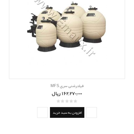
فیلترشنی سری MFS
162,270,000 ریال
افزودن به سبد خرید