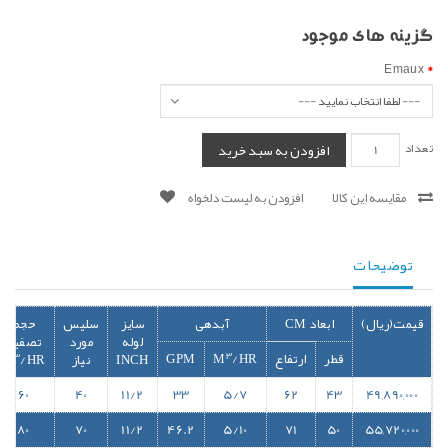
گزینه های موجود
Emaux
تعداد
افزودن به سبد خرید
مقایسه این کالا
افزودن به لیست دلخواه
توضیحات
قیمت(ریال)
ابعاد CM
آبدهی
سایز
سلیس
حجم
لوله
مورد
تصفیه
3
قطر
ارتفاع
/HR
M
GPM
3
INCH
نیاز
/HR
M
60
40
11/2
33
5/7
62
43
49,890,000
80
70
11/2
46.2
5/10
71
50
55,720,000