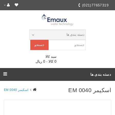
77657319(021)
جستجو
سبد کالا
0 کالا - 0 ریال
دسته بندی ها
اسکیمر EM 0040
اسکیمر EM 0040