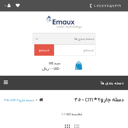
77657319(021)
جستجو
سبد کالا
0 کالا - 0 ریال
دسته بندی ها
دسته جارو2*350cm
دسته جارو2*350cm
مقایسه کالا (0)