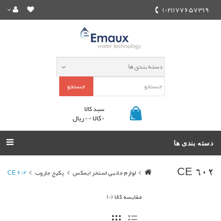
77657319(021)
جستجو
سبد کالا
0 کالا - 0 ریال
دسته بندی ها
لوازم جانبی استخر ایمکس
پکیج جاروب
CE 602
CE 602
مقایسه کالا (0)