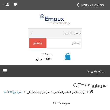
77657319(021)
جستجو
سبد کالا
0 کالا - 0 ریال
دسته بندی ها
سرجارو CE312
لوازم جانبی استخر ایمکس
سرجارو.دسته جارو
سرجارو CE312
مقایسه کالا (0)